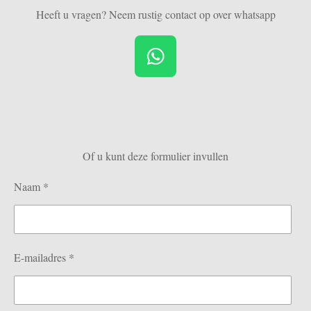
Heeft u vragen? Neem rustig contact op over whatsapp
W
h
a
t
s
Of u kunt deze formulier invullen
A
p
Naam *
p
E-mailadres *