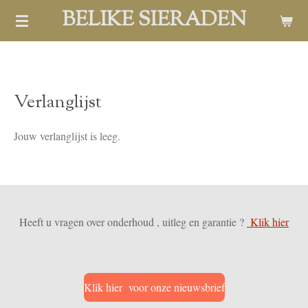
BELIKE SIERADEN
Ga
direct
naar
de
hoofdinhoud
Verlanglijst
Jouw verlanglijst is leeg.
Heeft u vragen over onderhoud , uitleg en garantie ?
Klik hier
Klik hier voor onze nieuwsbrief