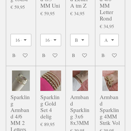
MM Uni
A tm Z
MM
€ 59,95
Letter
€ 59,95
€ 34,95
Rond
€ 34,95
Bekijk details
Bekijk details
Bekijk details
Bekijk details
Sparklin
Sparklin
Armban
Armban
g
g Gold
d
d
Armban
Set 4
Sparklin
Sparklin
d 4/6
delig
g 3x6
g 4MM
MM 2
8x3MM
Strik Vol
€ 89,95
Letters
€ 39,95
€ 39,95