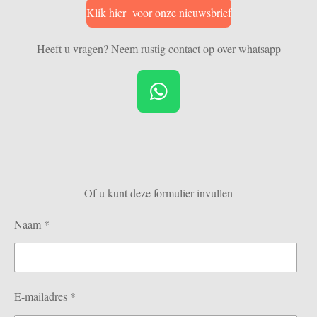
Klik hier voor onze nieuwsbrief
Heeft u vragen? Neem rustig contact op over whatsapp
W
h
a
t
s
Of u kunt deze formulier invullen
A
p
Naam *
p
E-mailadres *