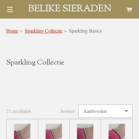
BELIKE SIERADEN
Ga
direct
naar
Home
»
Sparkling Collectie
»
Sparkling Basics
de
hoofdinhoud
Sparkling Collectie
21 resultaten
Sorteer: