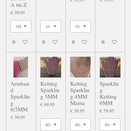
A tm Z
€ 39,95
Bekijk details
Bekijk details
Bekijk details
Bekijk details
Armban
Ketting
Ketting
Sparklin
d
Sparklin
Sparklin
g
Sparklin
g 5MM
g 4MM
Ketting
g
Mama
6MM
€ 69,95
6/3MM
€ 59,95
€ 79,95
€ 39,95