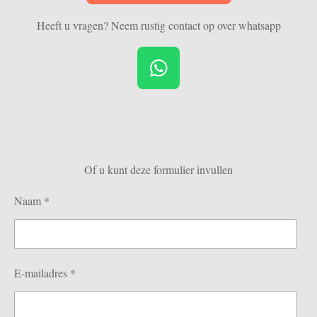
Heeft u vragen? Neem rustig contact op over whatsapp
W
h
a
t
s
Of u kunt deze formulier invullen
A
p
Naam *
p
E-mailadres *