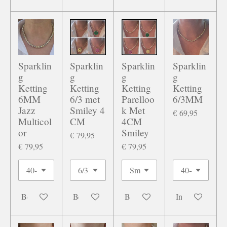
Sparklin
Sparklin
Sparklin
Sparklin
g
g
g
g
Ketting
Ketting
Ketting
Ketting
6MM
6/3 met
Parelloo
6/3MM
Jazz
Smiley 4
k Met
€ 69,95
Multicol
CM
4CM
or
Smiley
€ 79,95
€ 79,95
€ 79,95
Bekijk details
Bekijk details
Bekijk details
In winkelwage