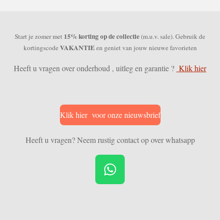
15% korting op de collectie
Start je zomer met
(m.u.v. sale). Gebruik de
VAKANTIE
kortingscode
en geniet van jouw nieuwe favorieten
Heeft u vragen over onderhoud , uitleg en garantie ?
Klik hier
Klik hier voor onze nieuwsbrief
Heeft u vragen? Neem rustig contact op over whatsapp
W
h
a
t