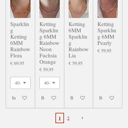
Sparklin
Ketting
Ketting
Ketting
g
Sparklin
6MM
Sparklin
Ketting
g 6MM
Sparklin
g 6MM
6MM
Rainbow
g
Pearly
Rainbow
Neon
Rainbow
€ 59,95
Flora
Fuchsia
Lia
Orange
€ 69,95
€ 59,95
€ 59,95
In winkelwagen
Bekijk details
Bekijk details
Bekijk details
1
2