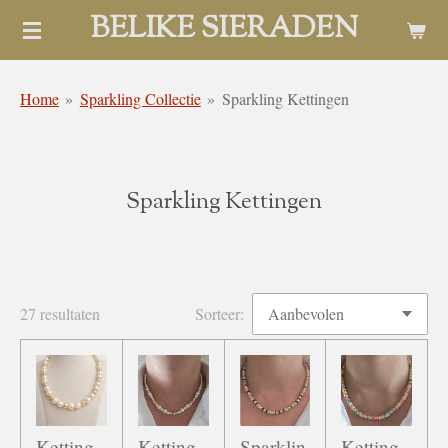
BELIKE SIERADEN
Ga
direct
naar
Home
»
Sparkling Collectie
»
Sparkling Kettingen
de
hoofdinhoud
Sparkling Kettingen
27 resultaten
Sorteer:
Ketting
Ketting
Sparklin
Ketting