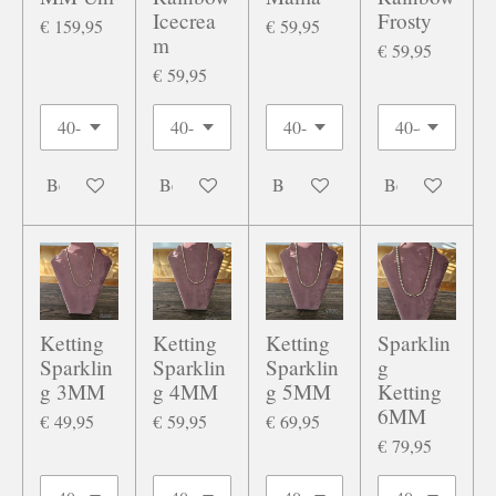
Icecrea
Frosty
€ 159,95
€ 59,95
m
€ 59,95
€ 59,95
Bekijk details
Bekijk details
Bekijk details
Bekijk details
Ketting
Ketting
Ketting
Sparklin
Sparklin
Sparklin
Sparklin
g
g 3MM
g 4MM
g 5MM
Ketting
6MM
€ 49,95
€ 59,95
€ 69,95
€ 79,95