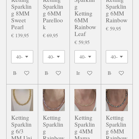
Sparklin
Sparklin
g
Sparklin
g 8MM
g 6MM
Ketting
g 6MM
Sweet
Parelloo
6MM
Rainbow
Pearl
k
Rainbow
€ 59,95
Leaf
€ 139,95
€ 69,95
€ 59,95
Bekijk details
Bekijk details
In winkelwagen
Bekijk details
Ketting
Ketting
Ketting
Ketting
Sparklin
Sparklin
Sparklin
Sparklin
g 6/3
g
g 4MM
g 6MM
MM Uni
Rainbow
Mama
Rainbow