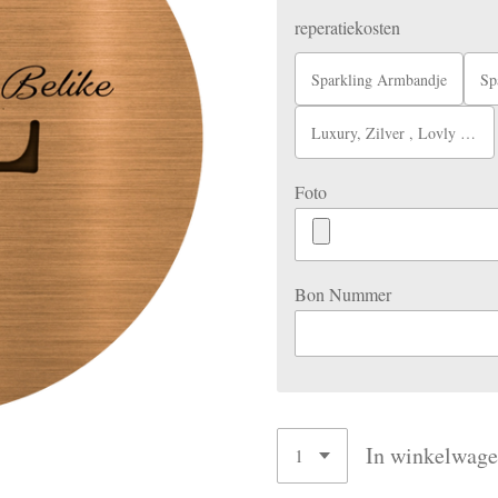
reperatiekosten
Sparkling Armbandje
Spark
Luxury, Zilver , Lovly armbandje tm 6MM
Foto
Bon Nummer
In winkelwag