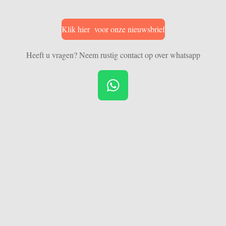
Klik hier voor onze nieuwsbrief
Heeft u vragen? Neem rustig contact op over whatsapp
W
h
a
t
s
A
p
p