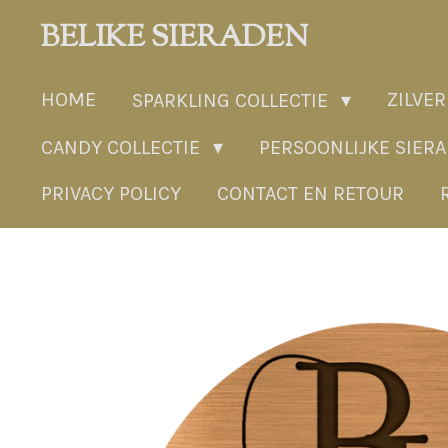
Ga
BELIKE SIERADEN
direct
naar
HOME
ZILVER
SPARKLING COLLECTIE
de
hoofdinhoud
CANDY COLLECTIE
PERSOONLIJKE SIER
PRIVACY POLICY
CONTACT EN RETOUR