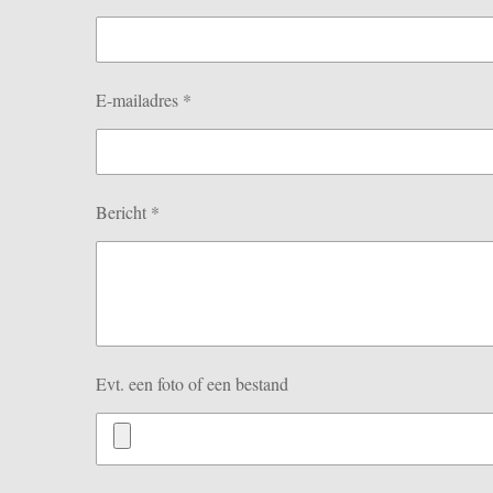
E-mailadres *
Bericht *
Evt. een foto of een bestand