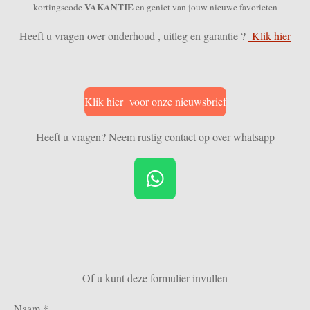
VAKANTIE
kortingscode
en geniet van jouw nieuwe favorieten
Heeft u vragen over onderhoud , uitleg en garantie ?
Klik hier
Klik hier voor onze nieuwsbrief
Heeft u vragen? Neem rustig contact op over whatsapp
W
h
a
t
s
Of u kunt deze formulier invullen
A
p
Naam *