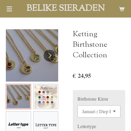
BELIKE SIERADEN
Ga
direct
naar
de
Ketting
hoofdinhoud
Birthstone
Collection
€ 24,95
Birthstone Kleur
Lettertype