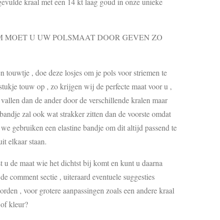
gevulde kraal met een 14 kt laag goud in onze unieke
MOET U UW POLSMAAT DOOR GEVEN ZO
touwtje , doe deze losjes om je pols voor striemen te
ukje touw op , zo krijgen wij de perfecte maat voor u ,
s vallen dan de ander door de verschillende kralen maar
 bandje zal ook wat strakker zitten dan de voorste omdat
, we gebruiken een elastine bandje om dit altijd passend te
it elkaar staan.
st u de maat wie het dichtst bij komt en kunt u daarna
e comment sectie , uiteraard eventuele suggesties
den , voor grotere aanpassingen zoals een andere kraal
of kleur?