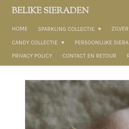
Ga
BELIKE SIERADEN
direct
naar
HOME
ZILVER
SPARKLING COLLECTIE
de
hoofdinhoud
CANDY COLLECTIE
PERSOONLIJKE SIER
PRIVACY POLICY
CONTACT EN RETOUR