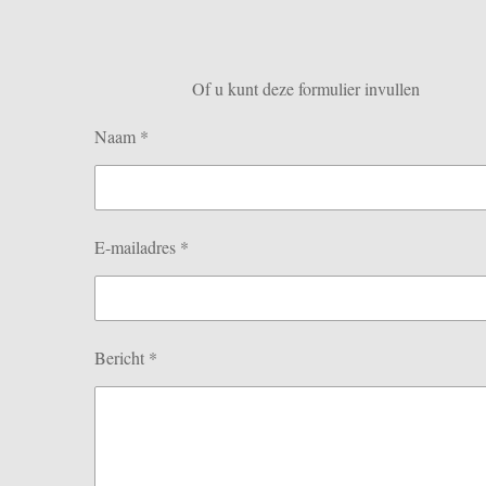
Of u kunt deze formulier invullen
Naam *
E-mailadres *
Bericht *