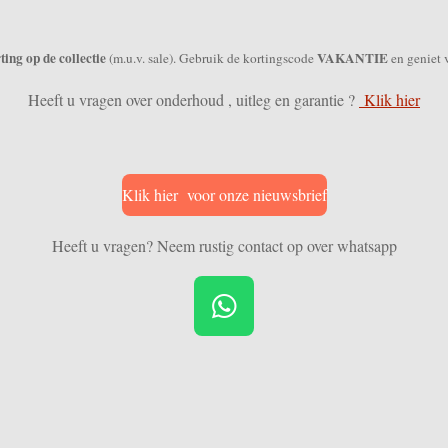
ing op de collectie
VAKANTIE
(m.u.v. sale). Gebruik de kortingscode
en geniet 
Heeft u vragen over onderhoud , uitleg en garantie ?
Klik hier
Klik hier voor onze nieuwsbrief
Heeft u vragen? Neem rustig contact op over whatsapp
W
h
a
t
s