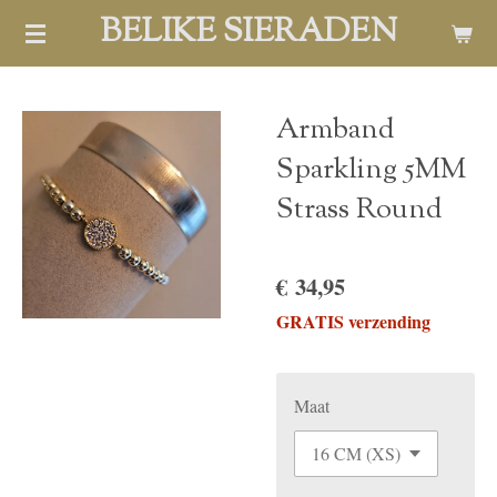
BELIKE SIERADEN
Ga
direct
naar
de
Armband
hoofdinhoud
Sparkling 5MM
Strass Round
€ 34,95
GRATIS verzending
Maat