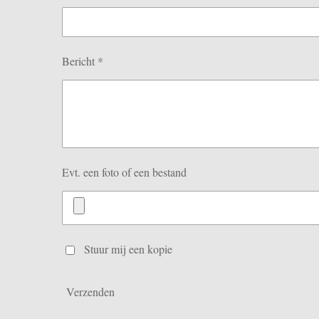
Bericht *
Evt. een foto of een bestand
Stuur mij een kopie
Verzenden