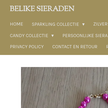
Ga
BELIKE SIERADEN
direct
naar
HOME
ZILVER
SPARKLING COLLECTIE
de
hoofdinhoud
CANDY COLLECTIE
PERSOONLIJKE SIER
PRIVACY POLICY
CONTACT EN RETOUR