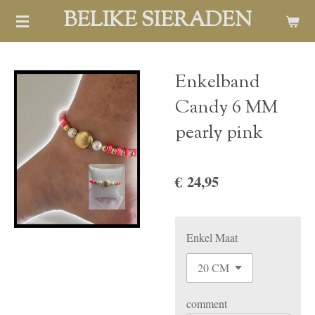
BELIKE SIERADEN
Ga
direct
naar
de
Enkelband
hoofdinhoud
Candy 6 MM
pearly pink
€ 24,95
Enkel Maat
comment