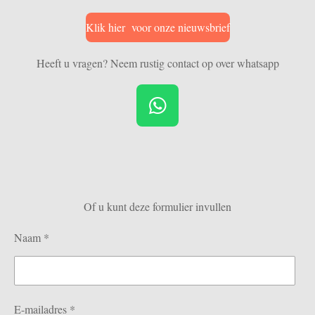
Klik hier voor onze nieuwsbrief
Heeft u vragen? Neem rustig contact op over whatsapp
W
h
a
t
s
Of u kunt deze formulier invullen
A
p
Naam *
p
E-mailadres *