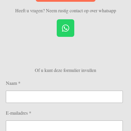
Heeft u vragen? Neem rustig contact op over whatsapp
W
h
a
t
s
Of u kunt deze formulier invullen
A
p
Naam *
p
E-mailadres *