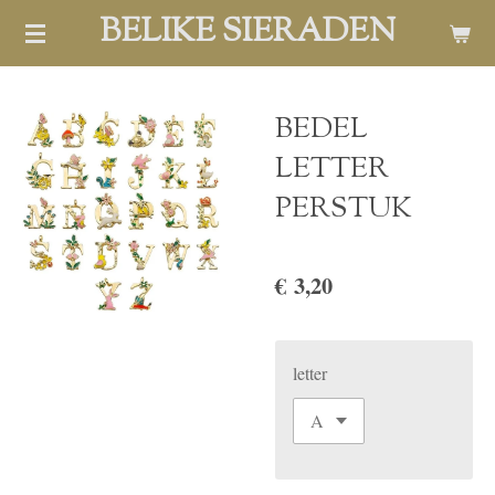
BELIKE SIERADEN
Ga
direct
naar
de
BEDEL
hoofdinhoud
LETTER
PERSTUK
€ 3,20
letter