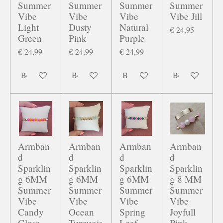
Summer
Summer
Summer
Summer
Vibe
Vibe
Vibe
Vibe Jill
Light
Dusty
Natural
€ 24,95
Green
Pink
Purple
€ 24,99
€ 24,99
€ 24,99
Bekijk details
Bekijk details
Bekijk details
Bekijk details
Armban
Armban
Armban
Armban
d
d
d
d
Sparklin
Sparklin
Sparklin
Sparklin
g 6MM
g 6MM
g 6MM
g 8 MM
Summer
Summer
Summer
Summer
Vibe
Vibe
Vibe
Vibe
Candy
Ocean
Spring
Joyfull
Gloss
Turquois
Leaf
Pink