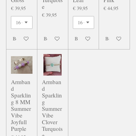
e
€ 39,95
€ 39,95
€ 44,95
€ 39,95
Bekijk details
Bekijk details
Bekijk details
Bekijk details
Armban
Armban
d
d
Sparklin
Sparklin
g 8 MM
g
Summer
Summer
Vibe
Vibe
Joyfull
Clover
Purple
Turquois
e