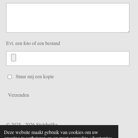
Evt. een foto of een bestand
Stuur mij een kopie
Verzenden
© 2025 - 2026 Stylebelike
Deze website maakt gebruik van cookies om uw
Powered by
JouwWeb
ervaring te verbeteren en op maat gemaakte advertenties