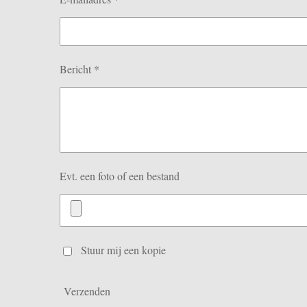
Bericht *
Evt. een foto of een bestand
Stuur mij een kopie
Verzenden