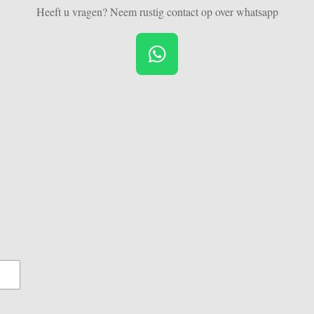
Heeft u vragen? Neem rustig contact op over whatsapp
W
h
a
t
s
A
p
p