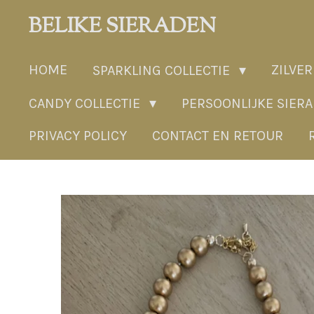
Ga
BELIKE SIERADEN
direct
naar
HOME
ZILVER
SPARKLING COLLECTIE
de
hoofdinhoud
CANDY COLLECTIE
PERSOONLIJKE SIER
PRIVACY POLICY
CONTACT EN RETOUR