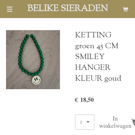
BELIKE SIERADEN
Ga
direct
naar
de
KETTING
hoofdinhoud
groen 45 CM
SMILEY
HANGER
KLEUR goud
€ 18,50
In
winkelwagen