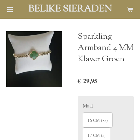
BELIKE SIERADEN
Ga
direct
naar
de
Sparkling
hoofdinhoud
Armband 4 MM
Klaver Groen
€ 29,95
Maat
16 CM (xs)
17 CM (s)