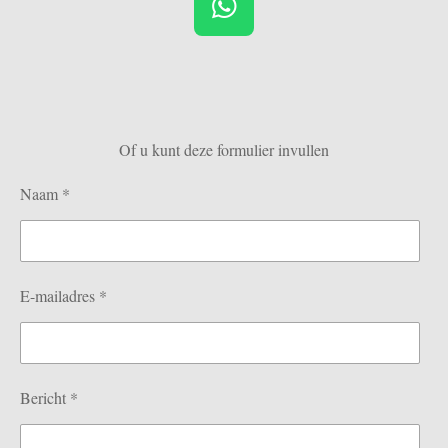
W
h
a
t
s
Of u kunt deze formulier invullen
A
p
Naam *
p
E-mailadres *
Bericht *