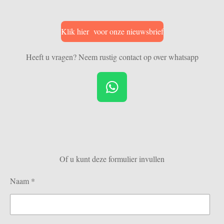
Klik hier voor onze nieuwsbrief
Heeft u vragen? Neem rustig contact op over whatsapp
W
h
a
t
s
Of u kunt deze formulier invullen
A
p
Naam *
p