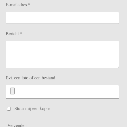
E-mailadres *
Bericht *
Evt. een foto of een bestand
Stuur mij een kopie
Verzenden