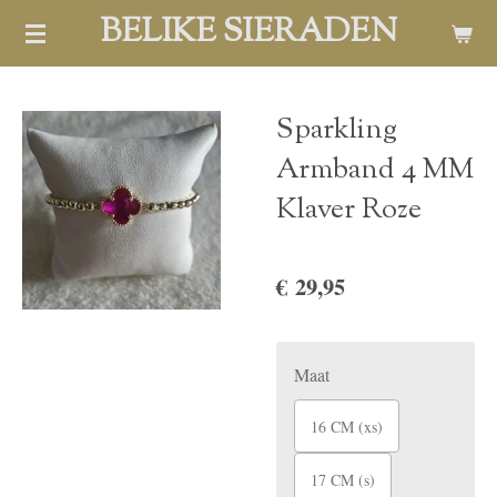
BELIKE SIERADEN
Ga
direct
naar
de
Sparkling
hoofdinhoud
Armband 4 MM
Klaver Roze
€ 29,95
Maat
16 CM (xs)
17 CM (s)