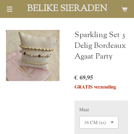
BELIKE SIERADEN
Ga
direct
naar
de
Sparkling Set 3
hoofdinhoud
Delig Bordeaux
Agaat Party
€ 69,95
GRATIS verzending
Maat