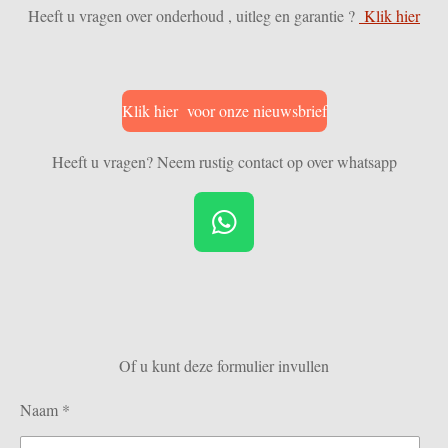
Heeft u vragen over onderhoud , uitleg en garantie ?
Klik hier
Klik hier voor onze nieuwsbrief
Heeft u vragen? Neem rustig contact op over whatsapp
W
h
a
t
s
Of u kunt deze formulier invullen
A
p
Naam *
p