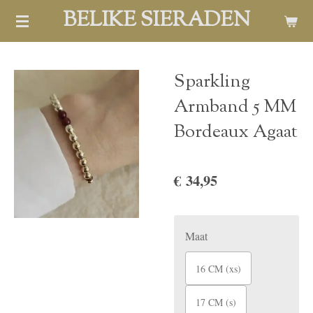
BELIKE SIERADEN
Ga
direct
naar
de
Sparkling
hoofdinhoud
Armband 5 MM
Bordeaux Agaat
€ 34,95
Maat
16 CM (xs)
17 CM (s)