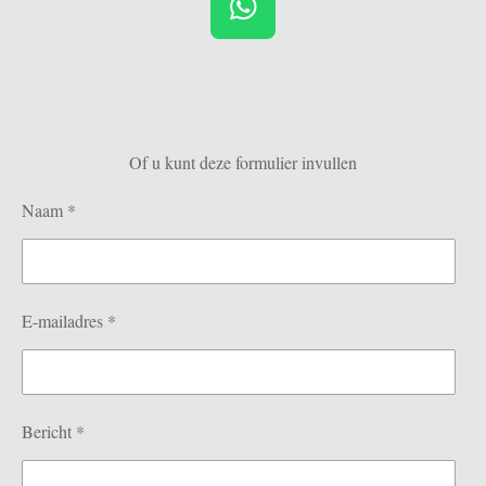
W
h
a
t
s
Of u kunt deze formulier invullen
A
p
Naam *
p
E-mailadres *
Bericht *