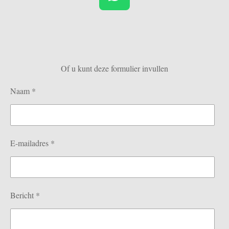
W
h
a
t
s
Of u kunt deze formulier invullen
A
p
Naam *
p
E-mailadres *
Bericht *