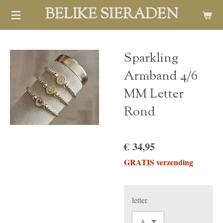
BELIKE SIERADEN
Ga
direct
naar
de
Sparkling
hoofdinhoud
Armband 4/6
MM Letter
Rond
€ 34,95
GRATIS verzending
letter