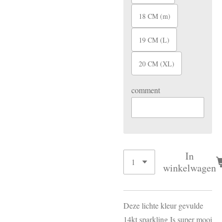
18 CM (m)
19 CM (L)
20 CM (XL)
comment
In
winkelwagen
Deze lichte kleur gevulde
14kt sparkling Is super mooi