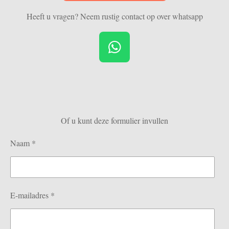
Heeft u vragen? Neem rustig contact op over whatsapp
W
h
a
t
s
Of u kunt deze formulier invullen
A
p
Naam *
p
E-mailadres *