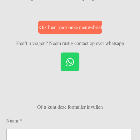
Klik hier voor onze nieuwsbrief
Heeft u vragen? Neem rustig contact op over whatsapp
W
h
a
t
s
Of u kunt deze formulier invullen
A
p
Naam *
p