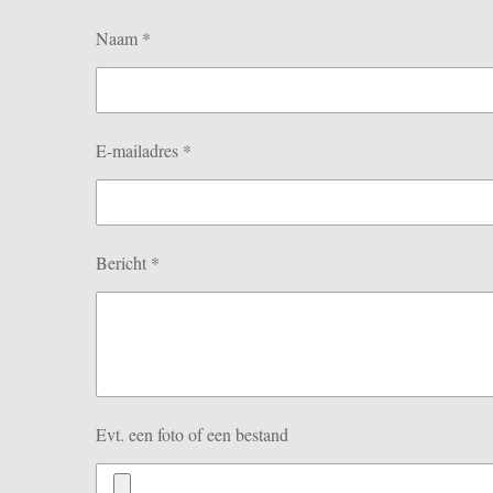
Naam *
E-mailadres *
Bericht *
Evt. een foto of een bestand