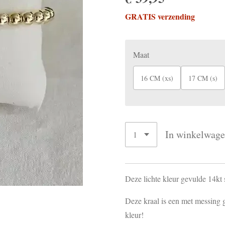
GRATIS verzending
Maat
16 CM (xs)
17 CM (s)
In winkelwag
Deze lichte kleur gevulde 14kt 
Deze kraal is een met messing 
kleur!