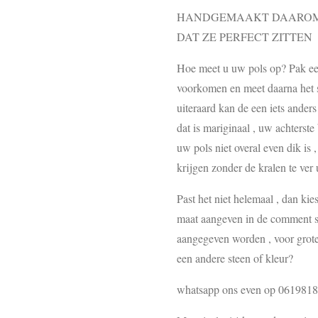
HANDGEMAAKT DAAROM 
DAT ZE PERFECT ZITTEN
Hoe meet u uw pols op? Pak een 
voorkomen en meet daarna het st
uiteraard kan de een iets ander
dat is mariginaal , uw achterste
uw pols niet overal even dik is 
krijgen zonder de kralen te ver u
Past het niet helemaal , dan ki
maat aangeven in de comment se
aangegeven worden , voor grote
een andere steen of kleur?
whatsapp ons even op 061981