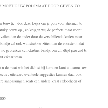
MOET U UW POLSMAAT DOOR GEVEN ZO
touwtje , doe deze losjes om je pols voor striemen te
ukje touw op , zo krijgen wij de perfecte maat voor u ,
s vallen dan de ander door de verschillende kralen maar
 bandje zal ook wat strakker zitten dan de voorste omdat
, we gebruiken een elastine bandje om dit altijd passend te
it elkaar staan.
est u de maat wie het dichtst bij komt en kunt u daarna uw
ctie , uiteraard eventuele suggesties kunnen daar ook
re aanpassingen zoals een andere kraal erdoorheen of
8005