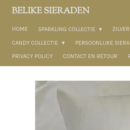
Ga
BELIKE SIERADEN
direct
naar
HOME
ZILVER
SPARKLING COLLECTIE
de
hoofdinhoud
CANDY COLLECTIE
PERSOONLIJKE SIER
PRIVACY POLICY
CONTACT EN RETOUR