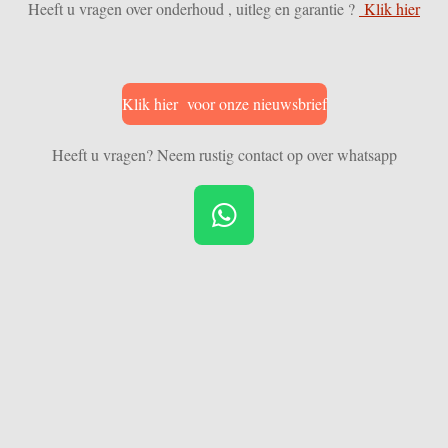
Heeft u vragen over onderhoud , uitleg en garantie ?
Klik hier
Klik hier voor onze nieuwsbrief
Heeft u vragen? Neem rustig contact op over whatsapp
W
h
a
t
s
A
p
p