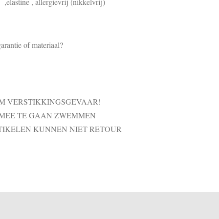
elastine , allergievrij (nikkelvrij)
arantie of materiaal?
VM VERSTIKKINGSGEVAAR!
 MEE TE GAAN ZWEMMEN
TIKELEN KUNNEN NIET RETOUR