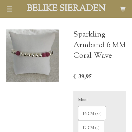
BELIKE SIERADEN
Ga
direct
naar
de
Sparkling
hoofdinhoud
Armband 6 MM
Coral Wave
€ 39,95
Maat
16 CM (xs)
17 CM (s)