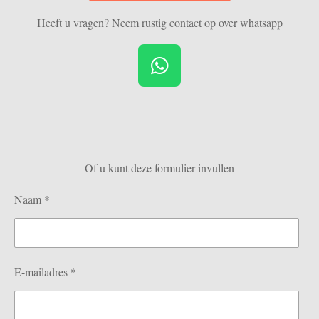
Heeft u vragen? Neem rustig contact op over whatsapp
W
h
a
t
s
Of u kunt deze formulier invullen
A
p
Naam *
p
E-mailadres *