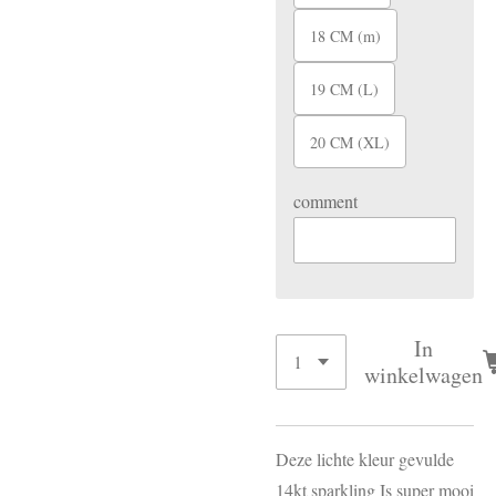
18 CM (m)
19 CM (L)
20 CM (XL)
comment
In
winkelwagen
Deze lichte kleur gevulde
14kt sparkling Is super mooi