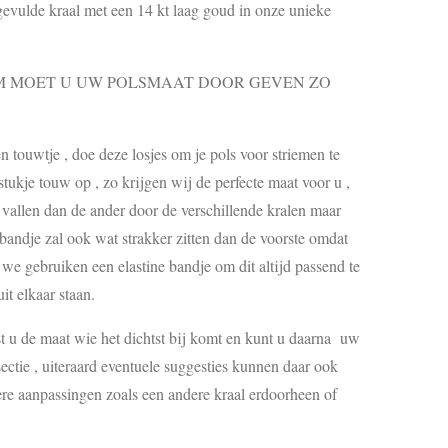
gevulde kraal met een 14 kt laag goud in onze unieke
MOET U UW POLSMAAT DOOR GEVEN ZO
touwtje , doe deze losjes om je pols voor striemen te
ukje touw op , zo krijgen wij de perfecte maat voor u ,
s vallen dan de ander door de verschillende kralen maar
 bandje zal ook wat strakker zitten dan de voorste omdat
, we gebruiken een elastine bandje om dit altijd passend te
it elkaar staan.
est u de maat wie het dichtst bij komt en kunt u daarna uw
ctie , uiteraard eventuele suggesties kunnen daar ook
re aanpassingen zoals een andere kraal erdoorheen of