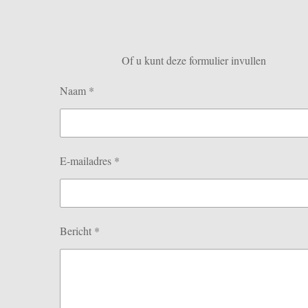
Of u kunt deze formulier invullen
Naam *
E-mailadres *
Bericht *