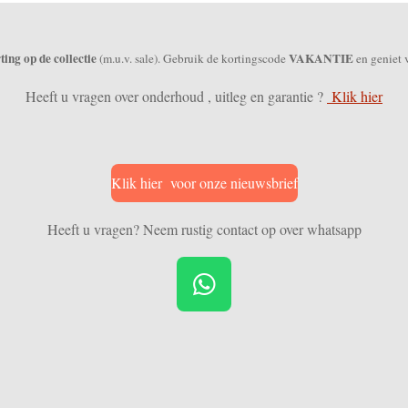
ing op de collectie
VAKANTIE
(m.u.v. sale). Gebruik de kortingscode
en geniet 
Heeft u vragen over onderhoud , uitleg en garantie ?
Klik hier
Klik hier voor onze nieuwsbrief
Heeft u vragen? Neem rustig contact op over whatsapp
W
h
a
t
s