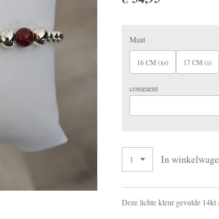
Maat
16 CM (xs)
17 CM (s)
comment
In winkelwag
Deze lichte kleur gevulde 14kt 