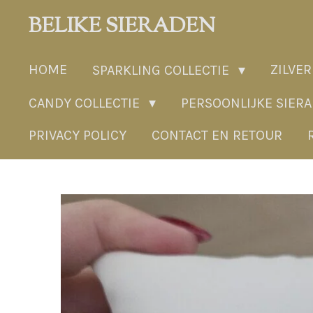
Ga
BELIKE SIERADEN
direct
naar
HOME
ZILVER
SPARKLING COLLECTIE
de
hoofdinhoud
CANDY COLLECTIE
PERSOONLIJKE SIER
PRIVACY POLICY
CONTACT EN RETOUR