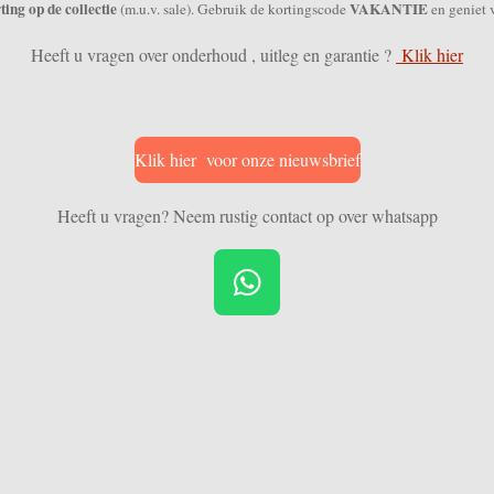
ing op de collectie
VAKANTIE
(m.u.v. sale). Gebruik de kortingscode
en geniet 
Heeft u vragen over onderhoud , uitleg en garantie ?
Klik hier
Klik hier voor onze nieuwsbrief
Heeft u vragen? Neem rustig contact op over whatsapp
W
h
a
t
s
A
p