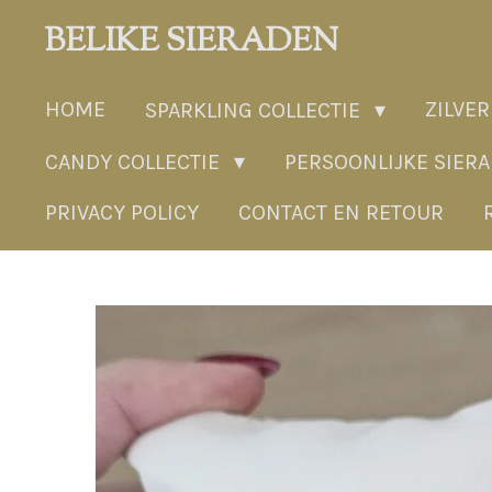
Ga
BELIKE SIERADEN
direct
naar
HOME
ZILVER
SPARKLING COLLECTIE
de
hoofdinhoud
CANDY COLLECTIE
PERSOONLIJKE SIER
PRIVACY POLICY
CONTACT EN RETOUR