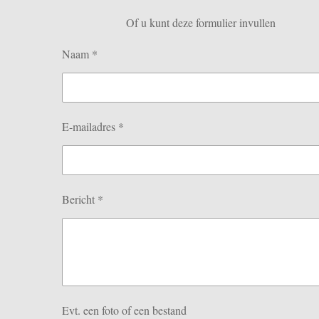
Of u kunt deze formulier invullen
Naam *
E-mailadres *
Bericht *
Evt. een foto of een bestand