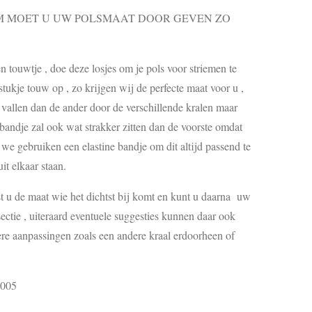
MOET U UW POLSMAAT DOOR GEVEN ZO
touwtje , doe deze losjes om je pols voor striemen te
ukje touw op , zo krijgen wij de perfecte maat voor u ,
s vallen dan de ander door de verschillende kralen maar
 bandje zal ook wat strakker zitten dan de voorste omdat
, we gebruiken een elastine bandje om dit altijd passend te
it elkaar staan.
est u de maat wie het dichtst bij komt en kunt u daarna uw
ctie , uiteraard eventuele suggesties kunnen daar ook
re aanpassingen zoals een andere kraal erdoorheen of
8005