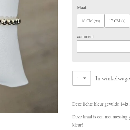
Maat
16 CM (xs)
17 CM (s)
comment
In winkelwag
Deze lichte kleur gevulde 14kt 
Deze kraal is een met messing 
kleur!