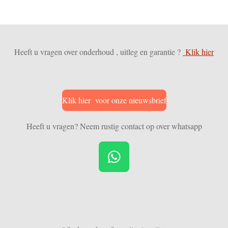
Heeft u vragen over onderhoud , uitleg en garantie ?
Klik hier
Klik hier voor onze nieuwsbrief
Heeft u vragen? Neem rustig contact op over whatsapp
W
h
a
t
s