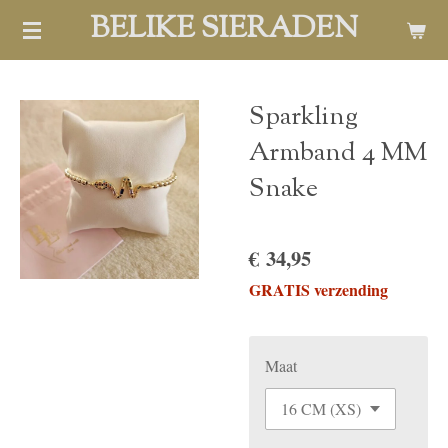
BELIKE SIERADEN
Ga
direct
naar
de
Sparkling
hoofdinhoud
Armband 4 MM
Snake
€ 34,95
GRATIS verzending
Maat