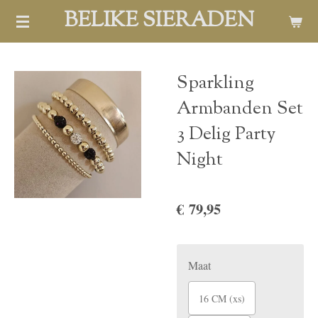
BELIKE SIERADEN
Ga
direct
naar
de
Sparkling
hoofdinhoud
Armbanden Set
3 Delig Party
Night
€ 79,95
Maat
16 CM (xs)