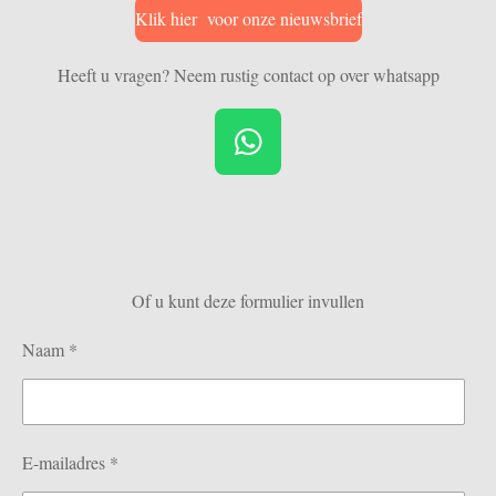
Klik hier voor onze nieuwsbrief
Heeft u vragen? Neem rustig contact op over whatsapp
W
h
a
t
s
Of u kunt deze formulier invullen
A
p
Naam *
p
E-mailadres *