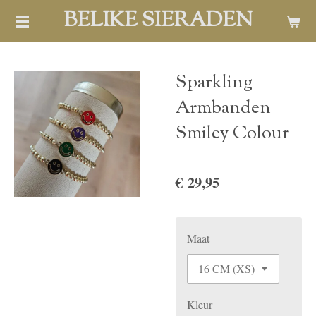
BELIKE SIERADEN
Ga
direct
naar
de
Sparkling
hoofdinhoud
Armbanden
Smiley Colour
€ 29,95
Maat
Kleur