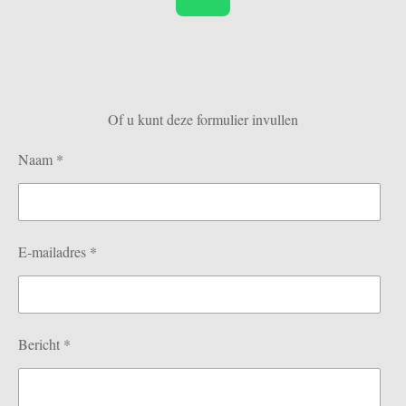
W
h
a
t
s
Of u kunt deze formulier invullen
A
p
Naam *
p
E-mailadres *
Bericht *