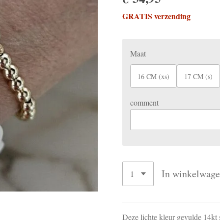
GRATIS verzending
Maat
16 CM (xs)
17 CM (s)
comment
In winkelwag
Deze lichte kleur gevulde 14kt 