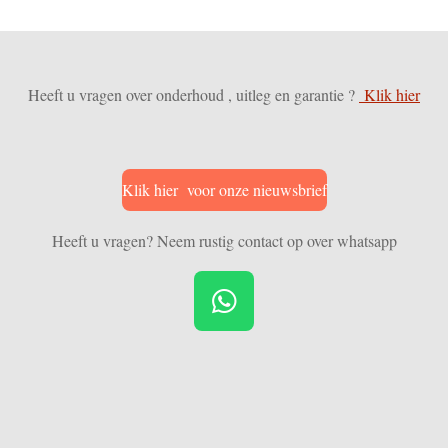
Heeft u vragen over onderhoud , uitleg en garantie ?
Klik hier
Klik hier voor onze nieuwsbrief
Heeft u vragen? Neem rustig contact op over whatsapp
W
h
a
t
s