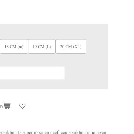
18 CM (m)
19 CM (L)
20 CM (XL)
en
sparkling Is super mooi en geeft een sparkling in je leven