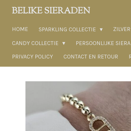
Ga
BELIKE SIERADEN
direct
naar
HOME
ZILVER
SPARKLING COLLECTIE
de
hoofdinhoud
CANDY COLLECTIE
PERSOONLIJKE SIER
PRIVACY POLICY
CONTACT EN RETOUR