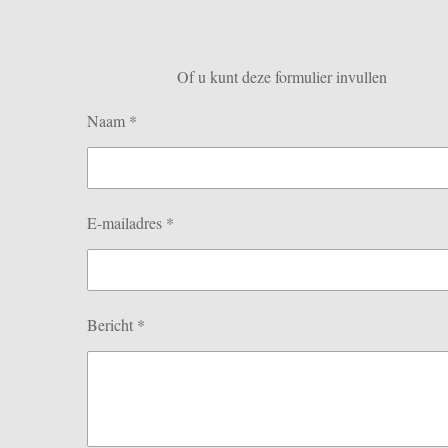
Of u kunt deze formulier invullen
Naam *
E-mailadres *
Bericht *