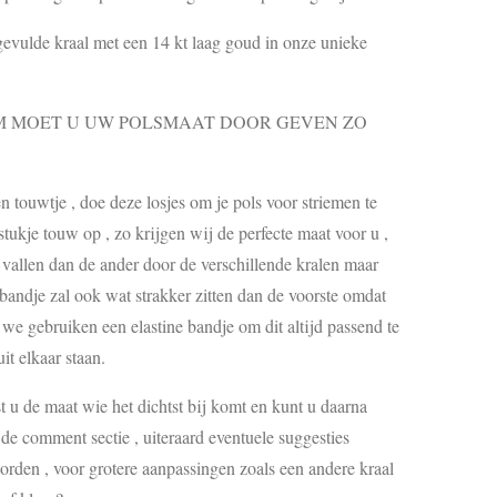
gevulde kraal met een 14 kt laag goud in onze unieke
MOET U UW POLSMAAT DOOR GEVEN ZO
touwtje , doe deze losjes om je pols voor striemen te
ukje touw op , zo krijgen wij de perfecte maat voor u ,
s vallen dan de ander door de verschillende kralen maar
 bandje zal ook wat strakker zitten dan de voorste omdat
, we gebruiken een elastine bandje om dit altijd passend te
it elkaar staan.
st u de maat wie het dichtst bij komt en kunt u daarna
e comment sectie , uiteraard eventuele suggesties
den , voor grotere aanpassingen zoals een andere kraal