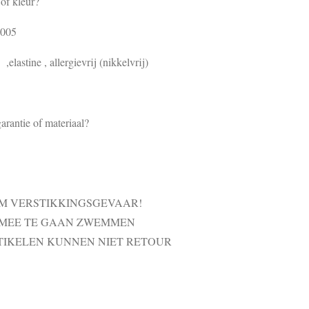
of kleur?
8005
elastine , allergievrij (nikkelvrij)
arantie of materiaal?
VM VERSTIKKINGSGEVAAR!
 MEE TE GAAN ZWEMMEN
TIKELEN KUNNEN NIET RETOUR