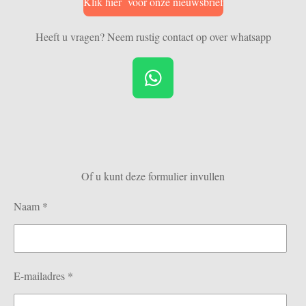
Klik hier voor onze nieuwsbrief
Heeft u vragen? Neem rustig contact op over whatsapp
W
h
a
t
s
Of u kunt deze formulier invullen
A
p
Naam *
p
E-mailadres *