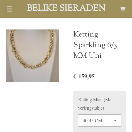
BELIKE SIERADEN
Ga
direct
naar
de
Ketting
hoofdinhoud
Sparkling 6/3
MM Uni
€ 159,95
Ketting Maat (Met
verlengstukje)