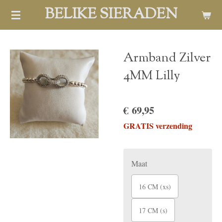
BELIKE SIERADEN
Ga
direct
naar
de
Armband Zilver
hoofdinhoud
4MM Lilly
€ 69,95
GRATIS verzending
Maat
16 CM (xs)
17 CM (s)