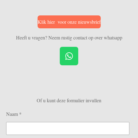
Klik hier voor onze nieuwsbrief
Heeft u vragen? Neem rustig contact op over whatsapp
W
h
a
t
s
Of u kunt deze formulier invullen
A
p
Naam *
p