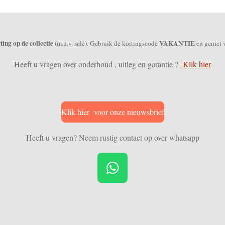
ing op de collectie
VAKANTIE
(m.u.v. sale). Gebruik de kortingscode
en geniet 
Heeft u vragen over onderhoud , uitleg en garantie ?
Klik hier
Klik hier voor onze nieuwsbrief
Heeft u vragen? Neem rustig contact op over whatsapp
W
h
a
t