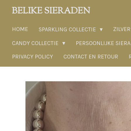
Ga
BELIKE SIERADEN
direct
naar
HOME
ZILVER
SPARKLING COLLECTIE
de
hoofdinhoud
CANDY COLLECTIE
PERSOONLIJKE SIER
PRIVACY POLICY
CONTACT EN RETOUR