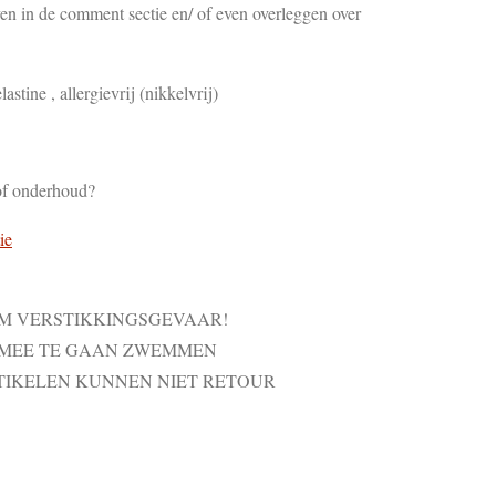
en in de comment sectie en/ of even overleggen over
lastine , allergievrij (nikkelvrij)
of onderhoud?
ie
VM VERSTIKKINGSGEVAAR!
 MEE TE GAAN ZWEMMEN
TIKELEN KUNNEN NIET RETOUR