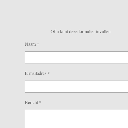
Of u kunt deze formulier invullen
Naam *
E-mailadres *
Bericht *