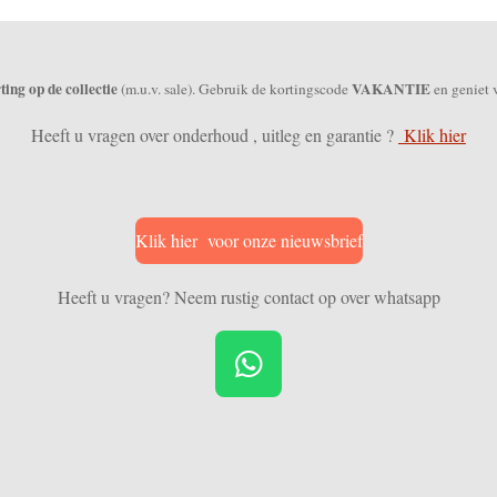
ing op de collectie
VAKANTIE
(m.u.v. sale). Gebruik de kortingscode
en geniet 
Heeft u vragen over onderhoud , uitleg en garantie ?
Klik hier
Klik hier voor onze nieuwsbrief
Heeft u vragen? Neem rustig contact op over whatsapp
W
h
a
t