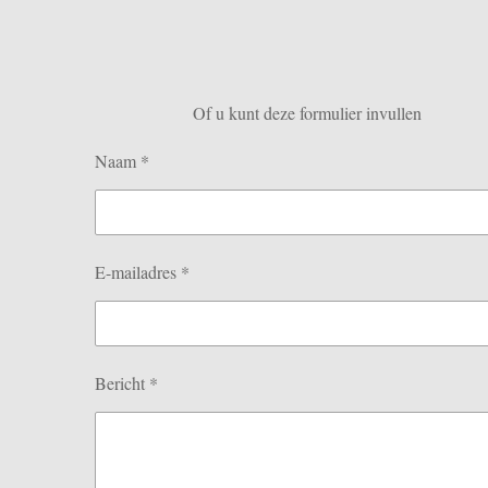
Of u kunt deze formulier invullen
Naam *
E-mailadres *
Bericht *