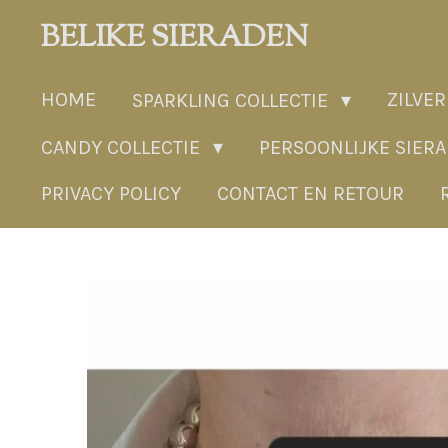
Ga
BELIKE SIERADEN
direct
naar
HOME
ZILVER
SPARKLING COLLECTIE
de
hoofdinhoud
CANDY COLLECTIE
PERSOONLIJKE SIER
PRIVACY POLICY
CONTACT EN RETOUR