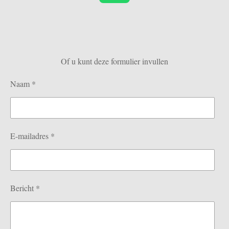
h
a
t
s
Of u kunt deze formulier invullen
A
p
Naam *
p
E-mailadres *
Bericht *