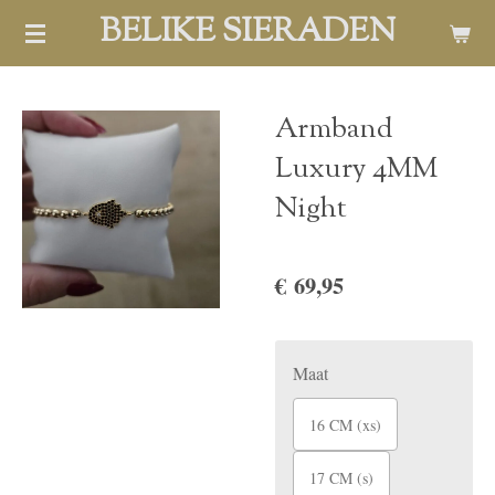
BELIKE SIERADEN
Ga
direct
naar
de
Armband
hoofdinhoud
Luxury 4MM
Night
€ 69,95
Maat
16 CM (xs)
17 CM (s)