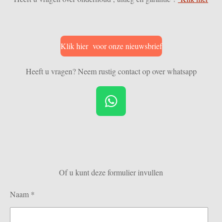
Klik hier voor onze nieuwsbrief
Heeft u vragen? Neem rustig contact op over whatsapp
W
h
a
t
s
Of u kunt deze formulier invullen
A
p
Naam *
p