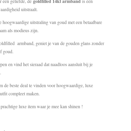
goldfilled 14kt armband
r een geliefde, de
is een
ardigheid uitstraalt.
hoogwaardige uitstraling van goud met een betaalbare
aam als modieus zijn.
goldfilled armband, geniet je van de gouden glans zonder
f goud.
en en vind het sieraad dat naadloos aansluit bij je
.
om de beste deal te vinden voor hoogwaardige, luxe
outfit compleet maken.
 prachtige luxe item waar je mee kan shinen !