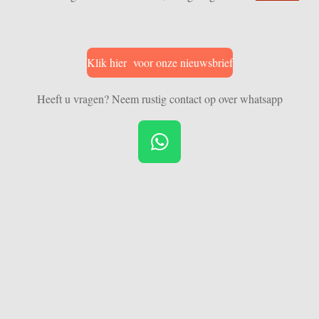
Klik hier voor onze nieuwsbrief
Heeft u vragen? Neem rustig contact op over whatsapp
W
h
a
t
s
A
p
p