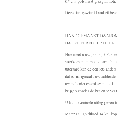
👉Uw pols maat graag in notie
Deze lichtgewicht kraal zit hee
HANDGEMAAKT DAAROM 
DAT ZE PERFECT ZITTEN
Hoe meet u uw pols op? Pak een 
voorkomen en meet daarna het st
uiteraard kan de een iets ander
dat is mariginaal , uw achterste
uw pols niet overal even dik is 
krijgen zonder de kralen te ver u
U kunt eventuele uitleg geven 
Materiaal: goldfilled 14 kt , kope