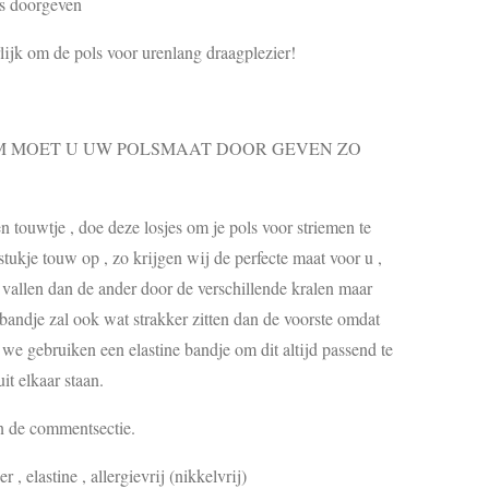
s doorgeven
rlijk om de pols voor urenlang draagplezier!
MOET U UW POLSMAAT DOOR GEVEN ZO
touwtje , doe deze losjes om je pols voor striemen te
ukje touw op , zo krijgen wij de perfecte maat voor u ,
s vallen dan de ander door de verschillende kralen maar
 bandje zal ook wat strakker zitten dan de voorste omdat
, we gebruiken een elastine bandje om dit altijd passend te
it elkaar staan.
in de commentsectie.
r , elastine , allergievrij (nikkelvrij)