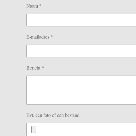
Naam *
E-mailadres *
Bericht *
Evt. een foto of een bestand