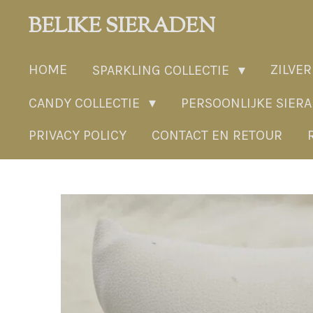
Ga
BELIKE SIERADEN
direct
naar
HOME
ZILVER
SPARKLING COLLECTIE
de
hoofdinhoud
CANDY COLLECTIE
PERSOONLIJKE SIER
PRIVACY POLICY
CONTACT EN RETOUR