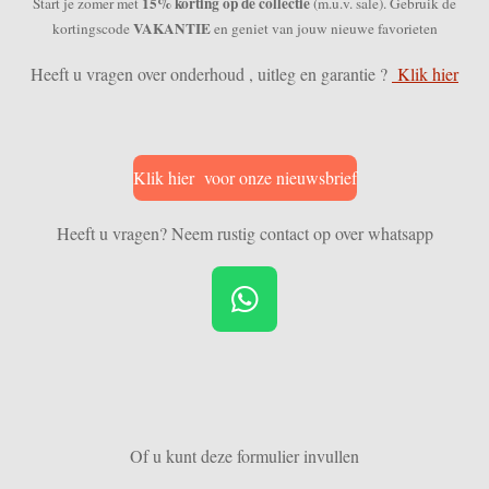
15% korting op de collectie
Start je zomer met
(m.u.v. sale). Gebruik de
VAKANTIE
kortingscode
en geniet van jouw nieuwe favorieten
Heeft u vragen over onderhoud , uitleg en garantie ?
Klik hier
Klik hier voor onze nieuwsbrief
Heeft u vragen? Neem rustig contact op over whatsapp
W
h
a
t
s
Of u kunt deze formulier invullen
A