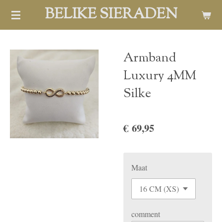
BELIKE SIERADEN
Ga
direct
naar
de
Armband
hoofdinhoud
Luxury 4MM
Silke
€ 69,95
Maat
comment