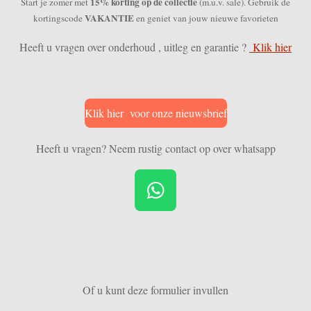
15% korting op de collectie
Start je zomer met
(m.u.v. sale). Gebruik de
VAKANTIE
kortingscode
en geniet van jouw nieuwe favorieten
Heeft u vragen over onderhoud , uitleg en garantie ?
Klik hier
Klik hier voor onze nieuwsbrief
Heeft u vragen? Neem rustig contact op over whatsapp
W
h
a
t
s
Of u kunt deze formulier invullen
A