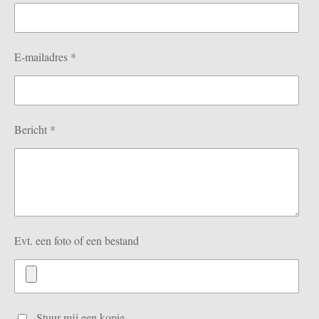
E-mailadres *
Bericht *
Evt. een foto of een bestand
Stuur mij een kopie