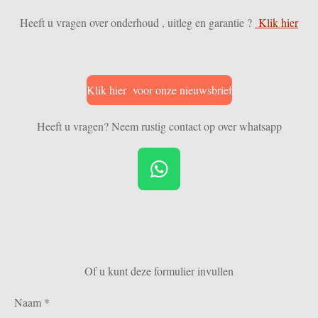
Heeft u vragen over onderhoud , uitleg en garantie ?
Klik hier
Klik hier voor onze nieuwsbrief
Heeft u vragen? Neem rustig contact op over whatsapp
W
h
a
t
s
Of u kunt deze formulier invullen
A
p
Naam *
p