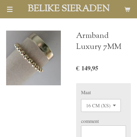
BELIKE SIERADEN
Ga
direct
naar
de
Armband
hoofdinhoud
Luxury 7MM
€ 149,95
Maat
comment