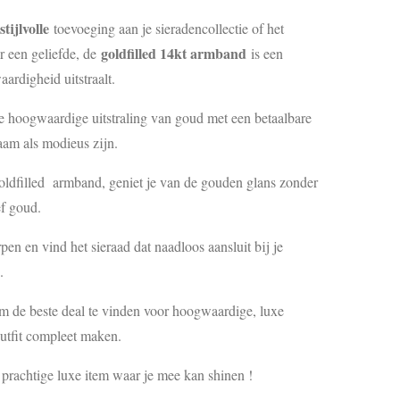
stijlvolle
toevoeging aan je sieradencollectie of het
goldfilled 14kt armband
r een geliefde, de
is een
ardigheid uitstraalt.
hoogwaardige uitstraling van goud met een betaalbare
aam als modieus zijn.
goldfilled armband, geniet je van de gouden glans zonder
f goud.
en en vind het sieraad dat naadloos aansluit bij je
.
om de beste deal te vinden voor hoogwaardige, luxe
outfit compleet maken.
 prachtige luxe item waar je mee kan shinen !