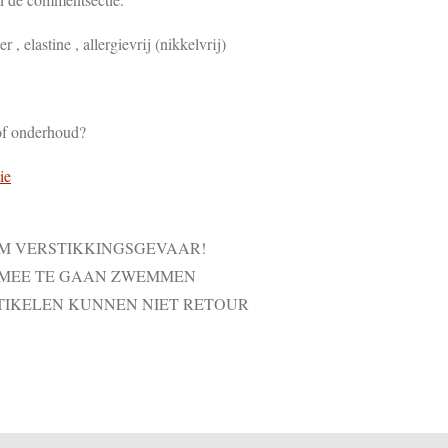
r , elastine , allergievrij (nikkelvrij)
of onderhoud?
ie
VM VERSTIKKINGSGEVAAR!
 MEE TE GAAN ZWEMMEN
TIKELEN KUNNEN NIET RETOUR