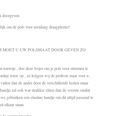
s doorgeven
rlijk om de pols voor urenlang draagplezier!
MOET U UW POLSMAAT DOOR GEVEN ZO
touwtje , doe deze losjes om je pols voor striemen te
ukje touw op , zo krijgen wij de perfecte maat voor u ,
s vallen dan de ander door de verschillende kralen maar
 bandje zal ook wat strakker zitten dan de voorste omdat
, we gebruiken een elastine bandje om dit altijd passend te
it elkaar staan.
in de commentsectie.