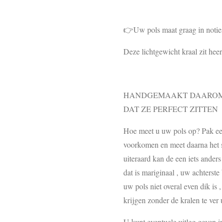
👉Uw pols maat graag in notie
Deze lichtgewicht kraal zit hee
HANDGEMAAKT DAAROM 
DAT ZE PERFECT ZITTEN
Hoe meet u uw pols op? Pak een 
voorkomen en meet daarna het st
uiteraard kan de een iets ander
dat is mariginaal , uw achterste
uw pols niet overal even dik is 
krijgen zonder de kralen te ver u
U kunt eventuele uitleg geven 