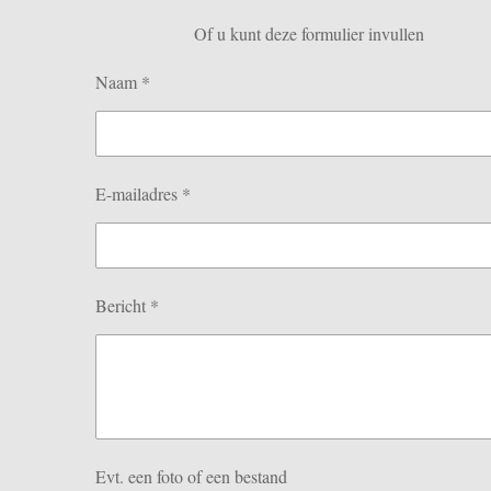
Of u kunt deze formulier invullen
Naam *
E-mailadres *
Bericht *
Evt. een foto of een bestand