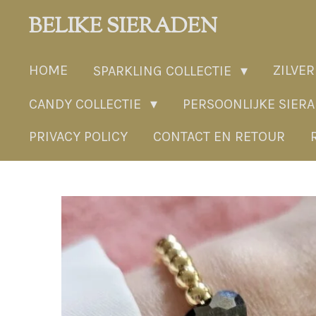
Ga
BELIKE SIERADEN
direct
naar
HOME
ZILVER
SPARKLING COLLECTIE
de
hoofdinhoud
CANDY COLLECTIE
PERSOONLIJKE SIER
PRIVACY POLICY
CONTACT EN RETOUR