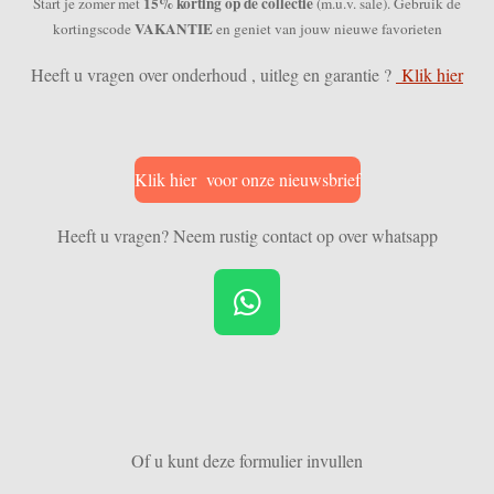
15% korting op de collectie
Start je zomer met
(m.u.v. sale). Gebruik de
VAKANTIE
kortingscode
en geniet van jouw nieuwe favorieten
Heeft u vragen over onderhoud , uitleg en garantie ?
Klik hier
Klik hier voor onze nieuwsbrief
Heeft u vragen? Neem rustig contact op over whatsapp
W
h
a
t
s
Of u kunt deze formulier invullen
A