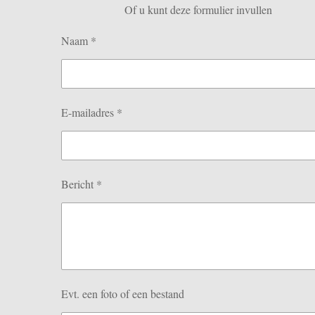
Of u kunt deze formulier invullen
Naam *
E-mailadres *
Bericht *
Evt. een foto of een bestand