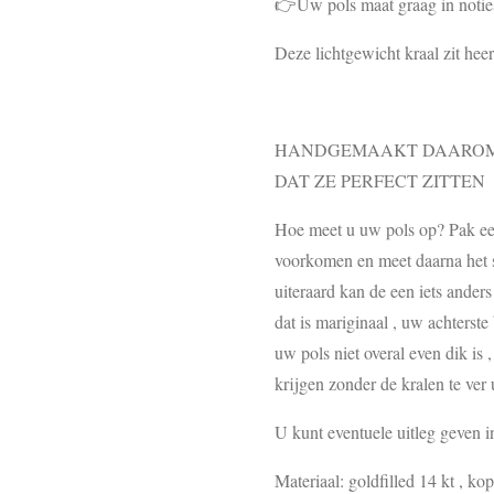
👉Uw pols maat graag in notie
Deze lichtgewicht kraal zit hee
HANDGEMAAKT DAAROM 
DAT ZE PERFECT ZITTEN
Hoe meet u uw pols op? Pak een 
voorkomen en meet daarna het st
uiteraard kan de een iets ander
dat is mariginaal , uw achterste
uw pols niet overal even dik is 
krijgen zonder de kralen te ver u
U kunt eventuele uitleg geven 
Materiaal: goldfilled 14 kt , kope