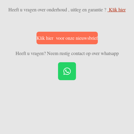
Heeft u vragen over onderhoud , uitleg en garantie ?
Klik hier
Klik hier voor onze nieuwsbrief
Heeft u vragen? Neem rustig contact op over whatsapp
W
h
a
t
s
A
p
p