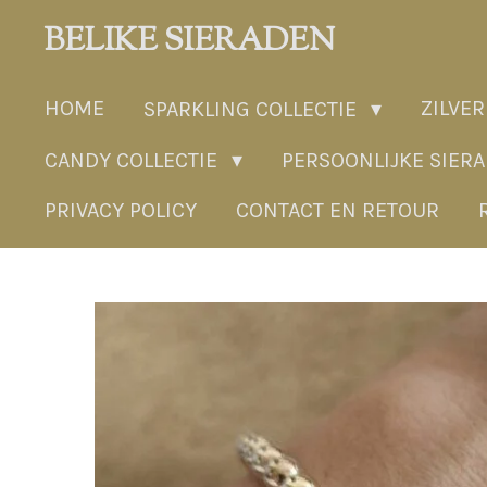
Ga
BELIKE SIERADEN
direct
naar
HOME
ZILVER
SPARKLING COLLECTIE
de
hoofdinhoud
CANDY COLLECTIE
PERSOONLIJKE SIER
PRIVACY POLICY
CONTACT EN RETOUR