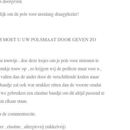
s doorgeven
rlijk om de pols voor urenlang draagplezier!
MOET U UW POLSMAAT DOOR GEVEN ZO
touwtje , doe deze losjes om je pols voor striemen te
ukje touw op , zo krijgen wij de perfecte maat voor u ,
s vallen dan de ander door de verschillende kralen maar
 bandje zal ook wat strakker zitten dan de voorste omdat
, we gebruiken een elastine bandje om dit altijd passend te
it elkaar staan.
in de commentsectie.
r , elastine , allergievrij (nikkelvrij)