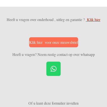
Heeft u vragen over onderhoud , uitleg en garantie ?
Klik hier
Klik hier voor onze nieuwsbrief
Heeft u vragen? Neem rustig contact op over whatsapp
W
h
a
t
s
Of u kunt deze formulier invullen
A