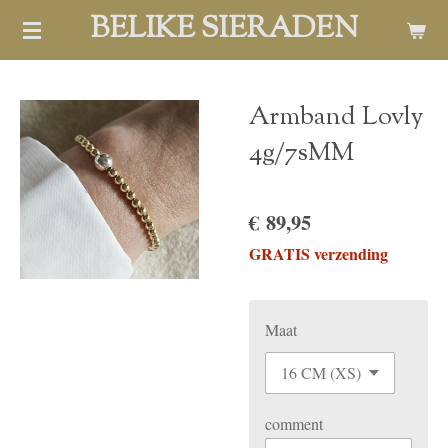
BELIKE SIERADEN
Ga
direct
naar
de
Armband Lovly
hoofdinhoud
4g/7sMM
€ 89,95
GRATIS verzending
Maat
comment