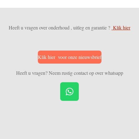
Heeft u vragen over onderhoud , uitleg en garantie ?
Klik hier
Klik hier voor onze nieuwsbrief
Heeft u vragen? Neem rustig contact op over whatsapp
W
h
a
t
s
A