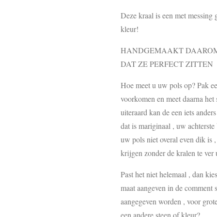
Deze kraal is een met messing 
kleur!
HANDGEMAAKT DAAROM 
DAT ZE PERFECT ZITTEN
Hoe meet u uw pols op? Pak een 
voorkomen en meet daarna het st
uiteraard kan de een iets ander
dat is mariginaal , uw achterste
uw pols niet overal even dik is 
krijgen zonder de kralen te ver u
Past het niet helemaal , dan ki
maat aangeven in de comment se
aangegeven worden , voor grote
een andere steen of kleur?