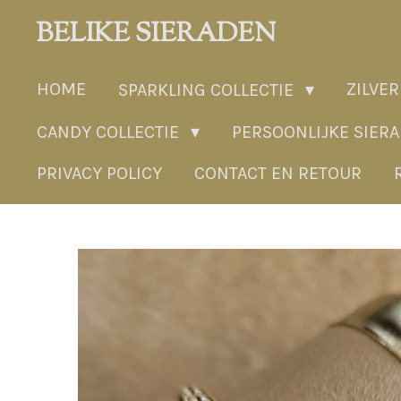
Ga
BELIKE SIERADEN
direct
naar
HOME
ZILVER
SPARKLING COLLECTIE
de
hoofdinhoud
CANDY COLLECTIE
PERSOONLIJKE SIER
PRIVACY POLICY
CONTACT EN RETOUR