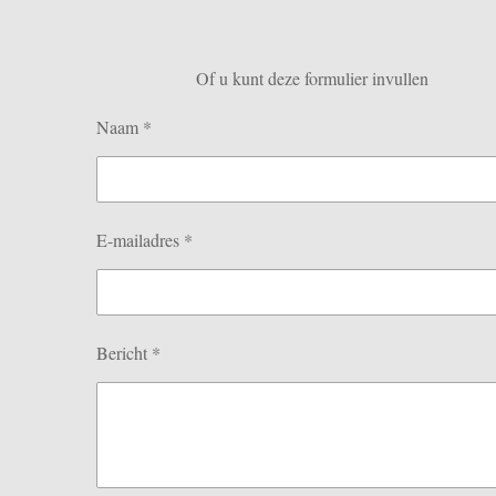
Of u kunt deze formulier invullen
Naam *
E-mailadres *
Bericht *