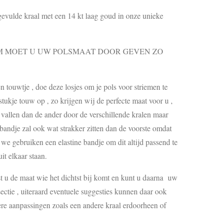
gevulde kraal met een 14 kt laag goud in onze unieke
MOET U UW POLSMAAT DOOR GEVEN ZO
touwtje , doe deze losjes om je pols voor striemen te
ukje touw op , zo krijgen wij de perfecte maat voor u ,
s vallen dan de ander door de verschillende kralen maar
 bandje zal ook wat strakker zitten dan de voorste omdat
, we gebruiken een elastine bandje om dit altijd passend te
it elkaar staan.
est u de maat wie het dichtst bij komt en kunt u daarna uw
ctie , uiteraard eventuele suggesties kunnen daar ook
re aanpassingen zoals een andere kraal erdoorheen of