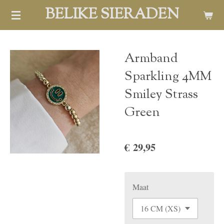
BELIKE SIERADEN
Ga
direct
naar
de
Armband
hoofdinhoud
Sparkling 4MM
Smiley Strass
Green
€ 29,95
Maat