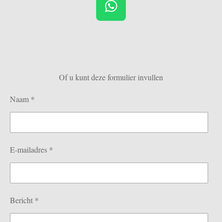
W
h
a
t
s
Of u kunt deze formulier invullen
A
p
Naam *
p
E-mailadres *
Bericht *