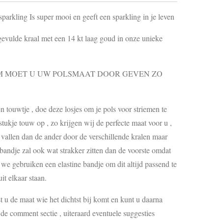
sparkling Is super mooi en geeft een sparkling in je leven
gevulde kraal met een 14 kt laag goud in onze unieke
MOET U UW POLSMAAT DOOR GEVEN ZO
touwtje , doe deze losjes om je pols voor striemen te
ukje touw op , zo krijgen wij de perfecte maat voor u ,
s vallen dan de ander door de verschillende kralen maar
 bandje zal ook wat strakker zitten dan de voorste omdat
, we gebruiken een elastine bandje om dit altijd passend te
it elkaar staan.
st u de maat wie het dichtst bij komt en kunt u daarna
e comment sectie , uiteraard eventuele suggesties