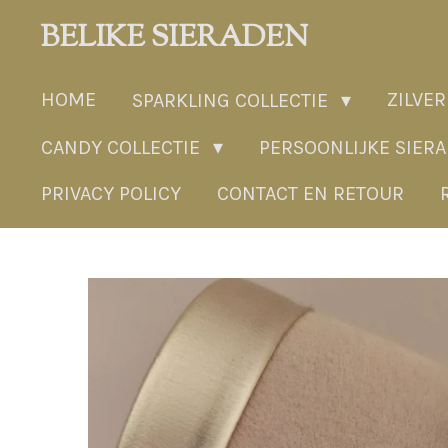
Ga
BELIKE SIERADEN
direct
naar
HOME
ZILVER
SPARKLING COLLECTIE
de
hoofdinhoud
CANDY COLLECTIE
PERSOONLIJKE SIER
PRIVACY POLICY
CONTACT EN RETOUR