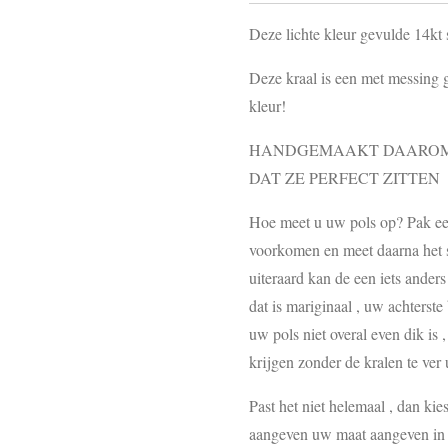
Deze lichte kleur gevulde 14kt 
Deze kraal is een met messing 
kleur!
HANDGEMAAKT DAAROM 
DAT ZE PERFECT ZITTEN
Hoe meet u uw pols op? Pak een 
voorkomen en meet daarna het st
uiteraard kan de een iets ander
dat is mariginaal , uw achterste
uw pols niet overal even dik is 
krijgen zonder de kralen te ver u
Past het niet helemaal , dan kie
aangeven uw maat aangeven in d