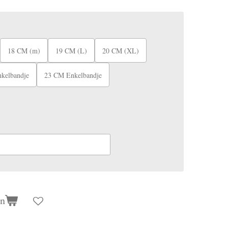
18 CM (m)
19 CM (L)
20 CM (XL)
kelbandje
23 CM Enkelbandje
en