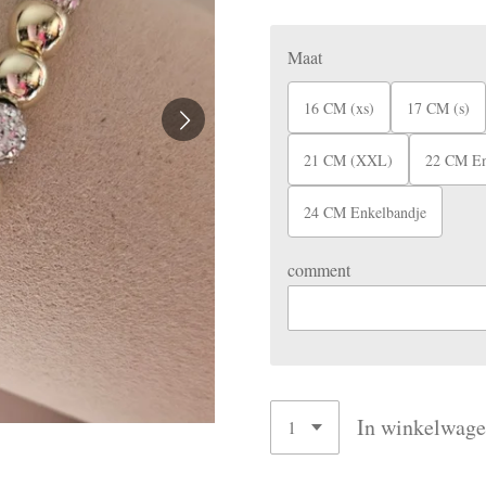
Maat
16 CM (xs)
17 CM (s)
21 CM (XXL)
22 CM En
24 CM Enkelbandje
comment
In winkelwag