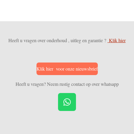
Heeft u vragen over onderhoud , uitleg en garantie ?
Klik hier
Klik hier voor onze nieuwsbrief
Heeft u vragen? Neem rustig contact op over whatsapp
W
h
a
t