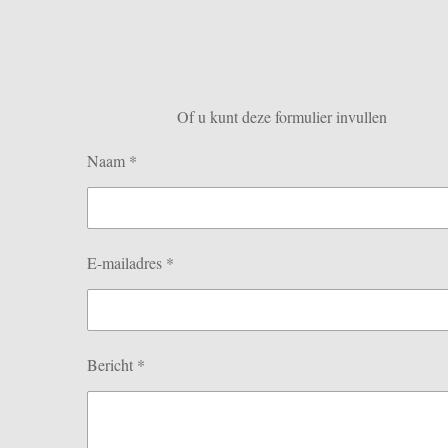
Of u kunt deze formulier invullen
Naam *
E-mailadres *
Bericht *