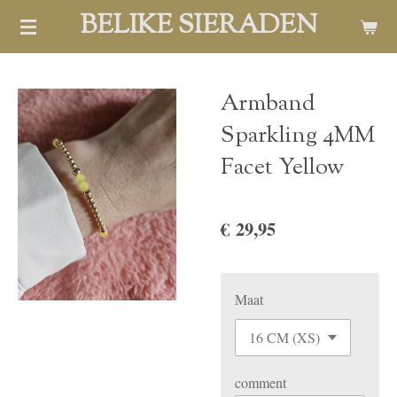
BELIKE SIERADEN
Ga
direct
naar
de
Armband
hoofdinhoud
Sparkling 4MM
Facet Yellow
€ 29,95
Maat
comment