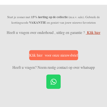
15% korting op de collectie
Start je zomer met
(m.u.v. sale). Gebruik de
VAKANTIE
kortingscode
en geniet van jouw nieuwe favorieten
Heeft u vragen over onderhoud , uitleg en garantie ?
Klik hier
Klik hier voor onze nieuwsbrief
Heeft u vragen? Neem rustig contact op over whatsapp
W
h
a
t