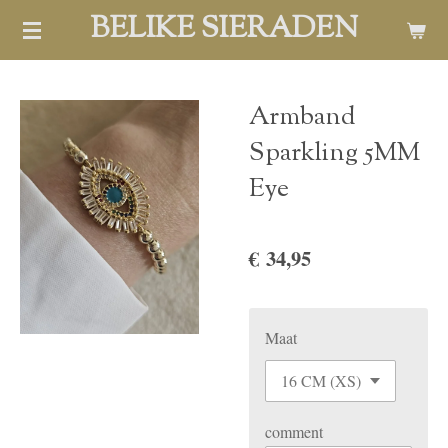
BELIKE SIERADEN
Ga
direct
naar
de
Armband
hoofdinhoud
Sparkling 5MM
Eye
€ 34,95
Maat
comment