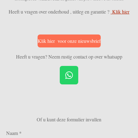
Heeft u vragen over onderhoud , uitleg en garantie ?
Klik hier
Klik hier voor onze nieuwsbrief
Heeft u vragen? Neem rustig contact op over whatsapp
W
h
a
t
s
Of u kunt deze formulier invullen
A
p
Naam *