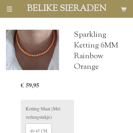
BELIKE SIERADEN
Ga
direct
naar
de
Sparkling
hoofdinhoud
Ketting 6MM
Rainbow
Orange
€ 59,95
Ketting Maat (Met
verlengstukje)
40-45 CM