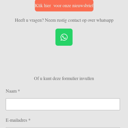
Klik hier voor onze nieuwsbrief
Heeft u vragen? Neem rustig contact op over whatsapp
W
h
a
t
s
Of u kunt deze formulier invullen
A
p
Naam *
p
E-mailadres *