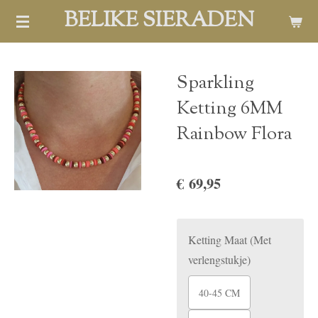
BELIKE SIERADEN
Ga
direct
naar
de
Sparkling
hoofdinhoud
Ketting 6MM
Rainbow Flora
€ 69,95
Ketting Maat (Met
verlengstukje)
40-45 CM